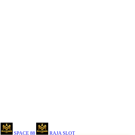
8
SPACE 88
RAJA SLOT