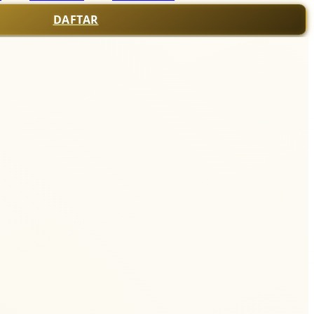
DAFTAR