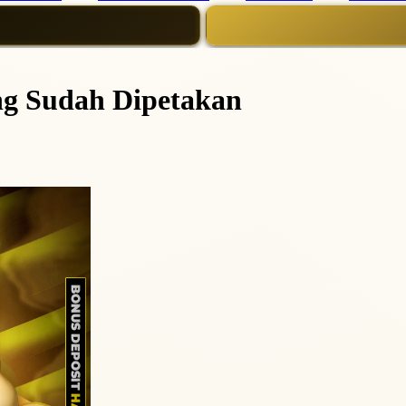
g Sudah Dipetakan