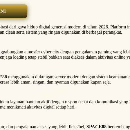
INI
asi dari gaya hidup digital generasi modern di tahun 2026. Platform
lan clean serta sistem yang ringan digunakan di berbagai perangkat.
gabungkan atmosfer cyber city dengan pengalaman gaming yang lebih 
aga loading tetap stabil bahkan saat diakses dalam aktivitas online y
E88
menggunakan dukungan server modern dengan sistem keamanan digi
 terasa lebih aman, ringan, dan nyaman digunakan kapan saja.
kan layanan bantuan aktif dengan respon cepat dan komunikasi yang 
 menikmati aktivitas digital setiap hari.
an, dan pengalaman akses yang lebih fleksibel,
SPACE88
berkembang s