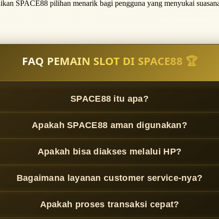
kan SPACE88 pilihan menarik bagi pengguna yang menyukai suasana ga
FAQ PEMAIN SLOT DI SPACE88 🏆
SPACE88 itu apa?
lot online terpercaya dengan sistem modern dan layanan profesio
Apakah SPACE88 aman digunakan?
eamanan berlapis untuk melindungi data pengguna.
Apakah bisa diakses melalui HP?
kung semua perangkat termasuk smartphone.
Bagaimana layanan customer service-nya?
spon cepat dan ramah !!
Apakah proses transaksi cepat?